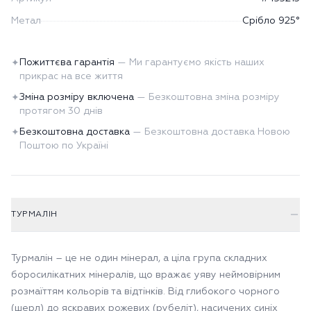
Метал
Срібло 925°
Пожиттєва гарантія
—
Ми гарантуємо якість наших
✦
прикрас на все життя
Зміна розміру включена
—
Безкоштовна зміна розміру
✦
протягом 30 днів
Безкоштовна доставка
—
Безкоштовна доставка Новою
✦
Поштою по Україні
ТУРМАЛІН
Турмалін – це не один мінерал, а ціла група складних
боросилікатних мінералів, що вражає уяву неймовірним
розмаїттям кольорів та відтінків. Від глибокого чорного
(шерл) до яскравих рожевих (рубеліт), насичених синіх