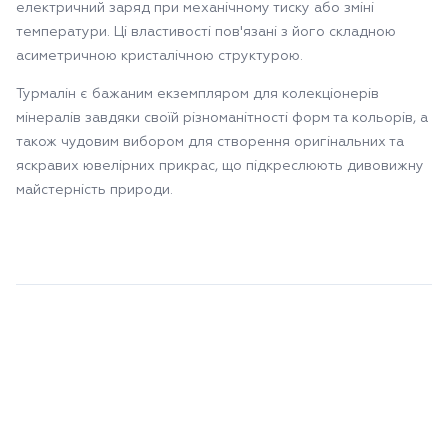
електричний заряд при механічному тиску або зміні
температури. Ці властивості пов'язані з його складною
асиметричною кристалічною структурою.
Турмалін є бажаним екземпляром для колекціонерів
мінералів завдяки своїй різноманітності форм та кольорів, а
також чудовим вибором для створення оригінальних та
яскравих ювелірних прикрас, що підкреслюють дивовижну
майстерність природи.