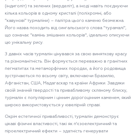
(індиголіт) та зелених (верделіт), а іноді навіть поєднуючи
кілька кольорів в одному кристалі (поліхромні, або
"кавунові" турмаліни) – палітра цього каменю безмежна.
Його назва походить від сингальського слова "турамалі",
що означає "камінь змішаних кольорів", ідеально описуючи
цю унікальну рису.
З давніх часів турмалін цінувався за свою виняткову красу
та різноманітність. Він формується переважно в гранітних
пегматитах та метаморфічних породах, а його родовища
зустрічаються по всьому світу, включаючи Бразилію,
Афганістан, США, Мадагаскар та країни Африки. Завдяки
своїй значній твердості та привабливому скляному блиску,
турмалін є популярним і цінним дорогоцінним каменем, який
широко використовується у ювелірній справі.
Окрім естетичної привабливості, турмалін демонструє
цікаві фізичні властивості, такі як п'єзоелектричний та
піроелектричний ефекти – здатність генерувати