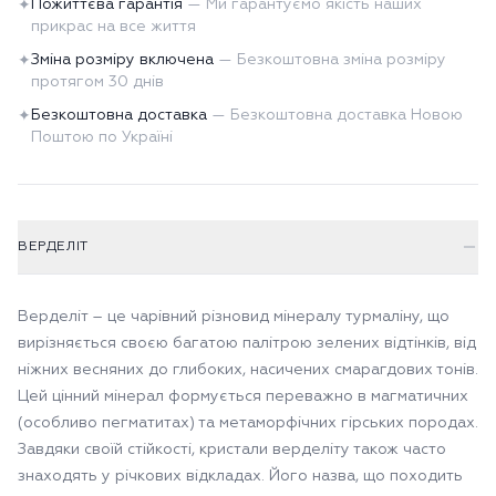
Пожиттєва гарантія
—
Ми гарантуємо якість наших
✦
прикрас на все життя
Зміна розміру включена
—
Безкоштовна зміна розміру
✦
протягом 30 днів
Безкоштовна доставка
—
Безкоштовна доставка Новою
✦
Поштою по Україні
ВЕРДЕЛІТ
Верделіт – це чарівний різновид мінералу турмаліну, що
вирізняється своєю багатою палітрою зелених відтінків, від
ніжних весняних до глибоких, насичених смарагдових тонів.
Цей цінний мінерал формується переважно в магматичних
(особливо пегматитах) та метаморфічних гірських породах.
Завдяки своїй стійкості, кристали верделіту також часто
знаходять у річкових відкладах. Його назва, що походить