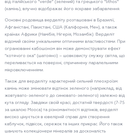
від італійського "verde" (зелений) та грецького "lithos"
(камінь), влучно відображає його яскраве забарвлення.
Основні родовища верделіту розташовані в Бразилії,
Афганістані, Пакистані, США (Каліфорнія, Мен), а також
країнах Африки (Намібія, Нігерія, Мозамбік). Верделіт
відомий своїми унікальними оптичними властивостями. При
огранюванні кабошоном він може демонструвати ефект
"котячого ока" (шатоянсі) – шовковисту смужку світла, що
переливається на поверхні, спричинену паралельними
мікровключеннями.
Також для верделіту характерний сильний плеохроїзм:
камінь може змінювати відтінок зеленого (наприклад, від
жовтувато-зеленого до синювато-зеленого) залежно від
кута огляду. Завдяки своїй красі, достатній твердості (7-7.5
за шкалою Мооса) та різноманітності відтінків, верделіт
високо цінується в ювелірній справі для створення
каблучок, підвісок, сережок та інших прикрас. Його також
шанують колекціонери мінералів за досконалість