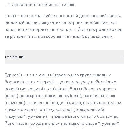
– з достатком та особистою силою.
Топаз – це прекрасний і довговічний дорогоцінний камінь,
ідеальний як для вишуканих ювелірних виробів, так і для
поповнення мінералогічної колекції. Його природна краса
та різноманітність задовольнять найвибагливіші смаки.
ТУРМАЛІН
Турмалін – це не один мінерал, а ціла група складних
боросилікатних мінералів, що вражає уяву неймовірним
розмаїттям кольорів та відтінків. Від глибокого чорного
(шерл) до яскравих рожевих (рубеліт), насичених синіх
(індиголіт) та зелених (верделіт), а іноді навіть поєднуючи
кілька кольорів в одному кристалі (поліхромні, або
"кавунові" турмаліни) – палітра цього каменю безмежна.
Його назва походить від сингальського слова "турамалі",