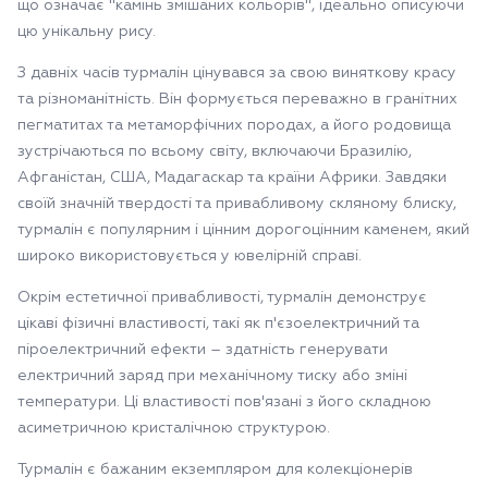
що означає "камінь змішаних кольорів", ідеально описуючи
цю унікальну рису.
З давніх часів турмалін цінувався за свою виняткову красу
та різноманітність. Він формується переважно в гранітних
пегматитах та метаморфічних породах, а його родовища
зустрічаються по всьому світу, включаючи Бразилію,
Афганістан, США, Мадагаскар та країни Африки. Завдяки
своїй значній твердості та привабливому скляному блиску,
турмалін є популярним і цінним дорогоцінним каменем, який
широко використовується у ювелірній справі.
Окрім естетичної привабливості, турмалін демонструє
цікаві фізичні властивості, такі як п'єзоелектричний та
піроелектричний ефекти – здатність генерувати
електричний заряд при механічному тиску або зміні
температури. Ці властивості пов'язані з його складною
асиметричною кристалічною структурою.
Турмалін є бажаним екземпляром для колекціонерів