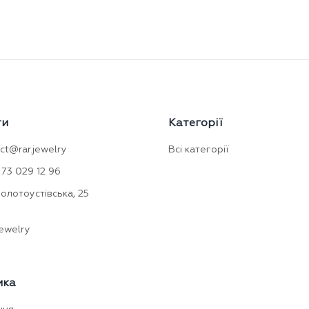
ти
Категорії
ct@rar.jewelry
Всі категорії
73 029 12 96
Золотоустівська, 25
ewelry
мка