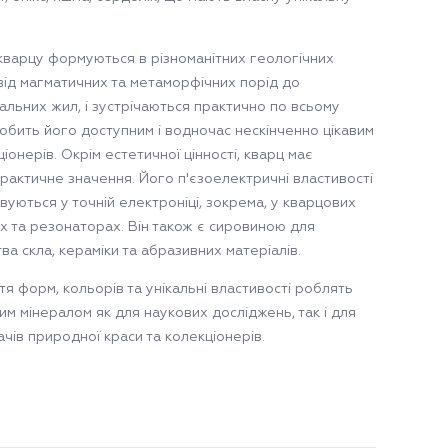
кварцу формуються в різноманітних геологічних
від магматичних та метаморфічних порід до
альних жил, і зустрічаються практично по всьому
робить його доступним і водночас нескінченно цікавим
іонерів. Окрім естетичної цінності, кварц має
рактичне значення. Його п'єзоелектричні властивості
вуються у точній електроніці, зокрема, у кварцових
х та резонаторах. Він також є сировиною для
а скла, кераміки та абразивних матеріалів.
тя форм, кольорів та унікальні властивості роблять
им мінералом як для наукових досліджень, так і для
чів природної краси та колекціонерів.