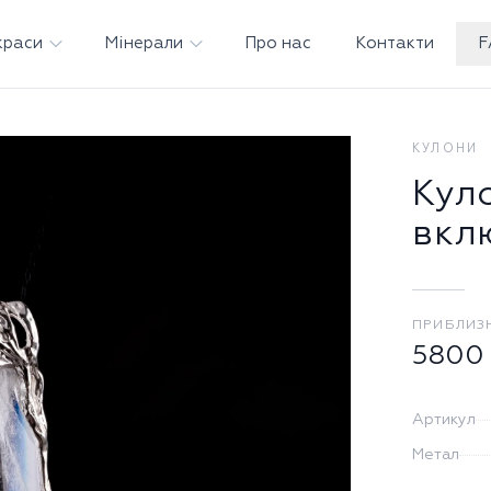
краси
Мінерали
Про нас
Контакти
F
КУЛОНИ
Кул
вкл
ПРИБЛИЗ
5800
Артикул
Метал