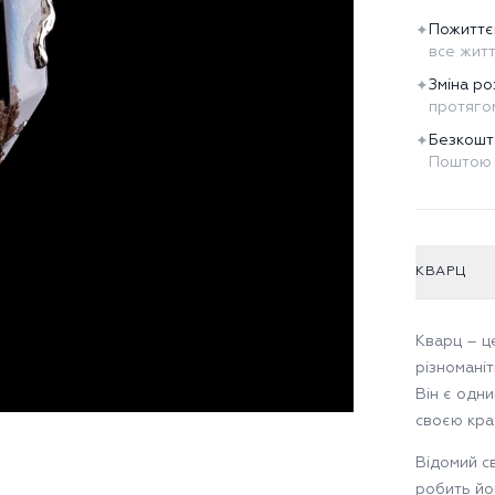
Пожиттє
✦
все жит
Зміна ро
✦
протягом
Безкошт
✦
Поштою 
КВАРЦ
Кварц – ц
різноманіт
Він є одни
своєю кра
Відомий с
робить йо