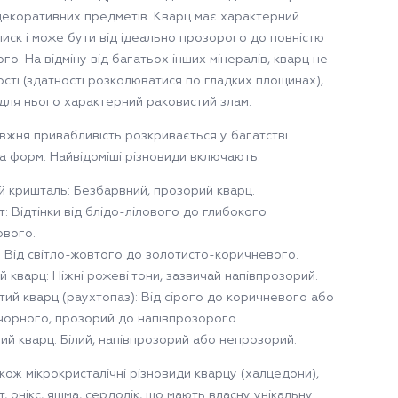
 декоративних предметів. Кварц має характерний
лиск і може бути від ідеально прозорого до повністю
о. На відміну від багатьох інших мінералів, кварц не
ості (здатності розколюватися по гладких площинах),
 для нього характерний раковистий злам.
вжня привабливість розкривається у багатстві
та форм. Найвідоміші різновиди включають:
й кришталь: Безбарвний, прозорий кварц.
: Відтінки від блідо-лілового до глибокого
ового.
: Від світло-жовтого до золотисто-коричневого.
 кварц: Ніжні рожеві тони, зазвичай напівпрозорий.
ий кварц (раухтопаз): Від сірого до коричневого або
чорного, прозорий до напівпрозорого.
й кварц: Білий, напівпрозорий або непрозорий.
кож мікрокристалічні різновиди кварцу (халцедони),
ат, онікс, яшма, сердолік, що мають власну унікальну