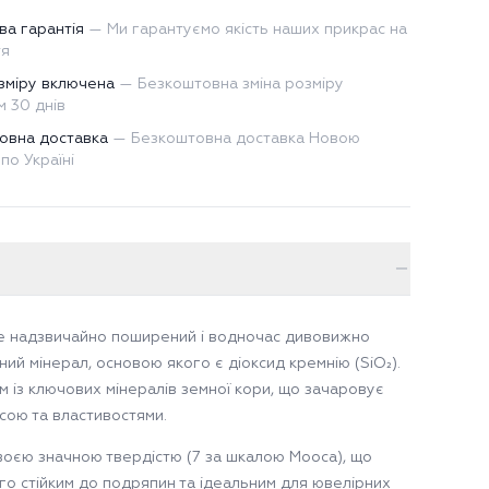
ва гарантія
—
Ми гарантуємо якість наших прикрас на
тя
зміру включена
—
Безкоштовна зміна розміру
 30 днів
овна доставка
—
Безкоштовна доставка Новою
по Україні
е надзвичайно поширений і водночас дивовижно
ний мінерал, основою якого є діоксид кремнію (SiO₂).
м із ключових мінералів земної кори, що зачаровує
сою та властивостями.
воєю значною твердістю (7 за шкалою Мооса), що
го стійким до подряпин та ідеальним для ювелірних