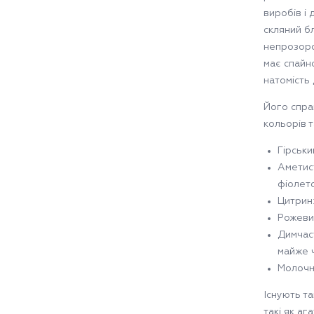
виробів і
скляний б
непрозорог
має спайн
натомість
Його спра
кольорів 
Гірськи
Аметист
фіолет
Цитрин
Рожевий
Димчаст
майже 
Молочни
Існують та
такі як аг