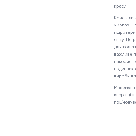
красу.
Кристали 
умовах – 
гідротерм
світу. Це 
для колекц
важливе п
використо
годинника
виробництв
Різноманіт
кварц цінн
поціновува