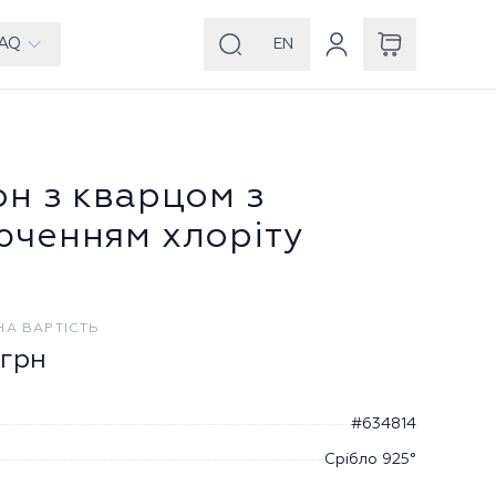
AQ
EN
он з кварцом з
юченням хлоріту
НА ВАРТІСТЬ
грн
#634814
Срібло 925°