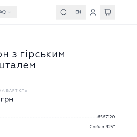
AQ
EN
н з гірським
шталем
НА ВАРТІСТЬ
грн
#567120
Срібло 925°