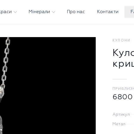
краси
Мінерали
Про нас
Контакти
F
КУЛОНИ
Куло
кри
ПРИБЛИЗ
6800
Артикул
Метал