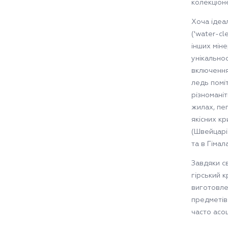
колекціоне
Хоча ідеа
('water-cl
інших мін
унікально
включення
ледь помі
різномані
жилах, пе
якісних кр
(Швейцарія
та в Гімал
Завдяки св
гірський 
виготовле
предметів
часто асоц