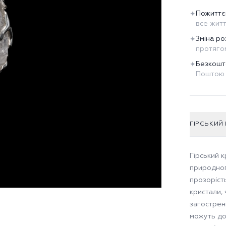
Пожиттє
✦
все жит
Зміна ро
✦
протягом
Безкошт
✦
Поштою 
ГІРСЬКИЙ
Гірський 
природног
прозоріст
кристали,
загострен
можуть до