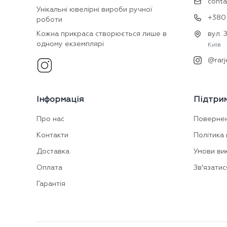
conta
Унікальні ювелірні вироби ручної
+380 
роботи
Кожна прикраса створюється лише в
вул. 
одному екземплярі
Київ
@rarj
Інформація
Підтри
Про нас
Поверне
Контакти
Політика 
Доставка
Умови ви
Оплата
Зв'язатис
Гарантія