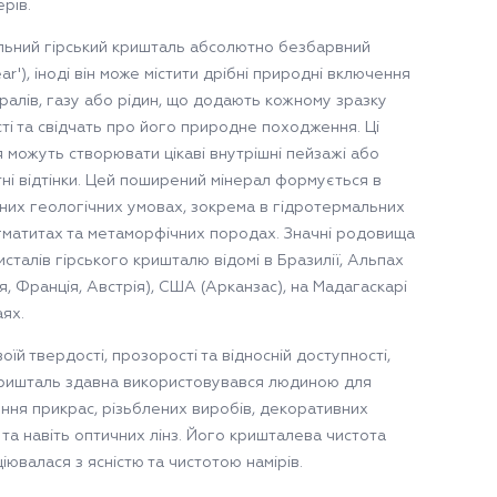
рів.
льний гірський кришталь абсолютно безбарвний
ear'), іноді він може містити дрібні природні включення
ералів, газу або рідин, що додають кожному зразку
сті та свідчать про його природне походження. Ці
 можуть створювати цікаві внутрішні пейзажі або
тні відтінки. Цей поширений мінерал формується в
тних геологічних умовах, зокрема в гідротермальних
гматитах та метаморфічних породах. Значні родовища
исталів гірського кришталю відомі в Бразилії, Альпах
, Франція, Австрія), США (Арканзас), на Мадагаскарі
аях.
оїй твердості, прозорості та відносній доступності,
кришталь здавна використовувався людиною для
ння прикрас, різьблених виробів, декоративних
 та навіть оптичних лінз. Його кришталева чистота
іювалася з ясністю та чистотою намірів.