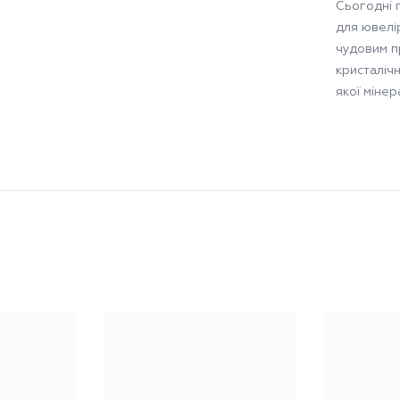
Сьогодні 
для ювелір
чудовим п
кристаліч
якої міне