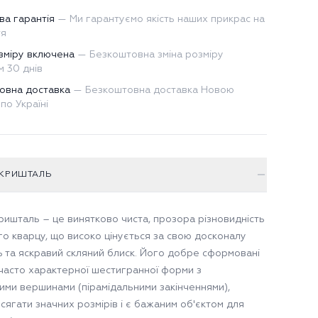
ва гарантія
—
Ми гарантуємо якість наших прикрас на
тя
зміру включена
—
Безкоштовна зміна розміру
 30 днів
овна доставка
—
Безкоштовна доставка Новою
по Україні
 КРИШТАЛЬ
кришталь – це винятково чиста, прозора різновидність
о кварцу, що високо цінується за свою досконалу
ь та яскравий скляний блиск. Його добре сформовані
 часто характерної шестигранної форми з
ими вершинами (пірамідальними закінченнями),
сягати значних розмірів і є бажаним об'єктом для