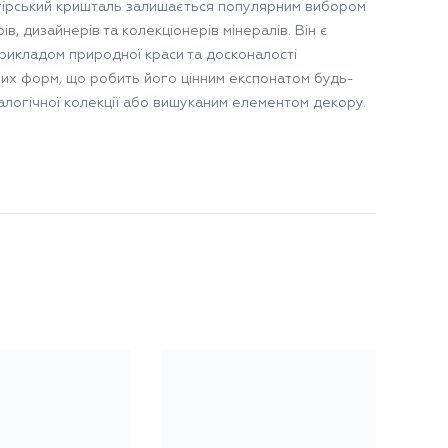
гірський кришталь залишається популярним вибором
ів, дизайнерів та колекціонерів мінералів. Він є
рикладом природної краси та досконалості
них форм, що робить його цінним експонатом будь-
ралогічної колекції або вишуканим елементом декору.