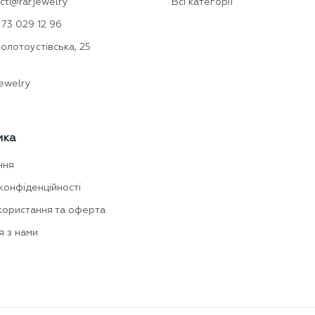
ct@rar.jewelry
Всі категорії
73 029 12 96
Золотоустівська, 25
ewelry
мка
ння
конфіденційності
користання та оферта
я з нами