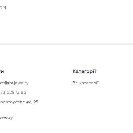
ОМ
ти
Категорії
ct@rar.jewelry
Всі категорії
73 029 12 96
Золотоустівська, 25
ewelry