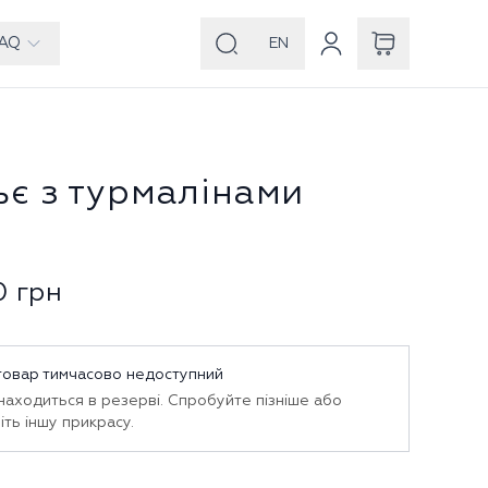
AQ
EN
ьє з турмалінами
0
грн
товар тимчасово недоступний
знаходиться в резерві. Спробуйте пізніше або
іть іншу прикрасу.