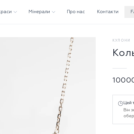
краси
Мінерали
Про нас
Контакти
F
КУЛОНИ
Кол
1000
Цей 
Він 
обер