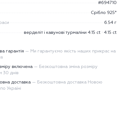
#694710
Срібло 925°
раси
6.54 г
верделіт і кавунові турмаліни 4.15 ct · 4.15 ct
ва гарантія
—
Ми гарантуємо якість наших прикрас на
тя
зміру включена
—
Безкоштовна зміна розміру
 30 днів
овна доставка
—
Безкоштовна доставка Новою
по Україні