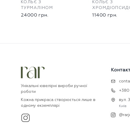
КОЛЬЄ З
КОЛЬЄ З
ТУРМАЛІНОМ
ХРОМДІОПСИД
24000
грн.
11400
грн.
Контак
conta
Унікальні ювелірні вироби ручної
+380 
роботи
Кожна прикраса створюється лише в
вул. 
одному екземплярі
Київ
@rarj