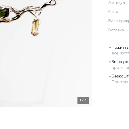
Артикул
Метал
Вага прик
Вставка
Пожиттє
✦
все жит
Зміна ро
✦
протягом
Безкошт
✦
Поштою 
1
/
3