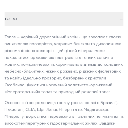
ТОПАЗ
Топаз – чарівний дорогоцінний камінь, що захоплює своєю
винятковою прозорістю, яскравим блиском та дивовижною
різноманітністю кольорів. Цей цінний мінерал може
похвалитися вражаючою палітрою: від теплих сонячно-
жовтих, помаранчевих та коричневих відтінків до холодних
небесно-блакитних, ніжних рожевих, рідкісних фіолетових
та навіть ідеально прозорих, безбарвних кристалів.
Особливо цінуються насичений золотисто-оранжевий
«імператорський» топаз та природний рожевий топаз.
Основні світові родовища топазу розташовані в Бразилії,
Пакистані, США, Шрі-Ланці, Нігерії та на Мадагаскарі.
Мінерал утворюється переважно в гранітних пегматитах та
високотемпературних гідротермальних жилах. Завдяки