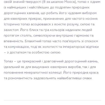
своїй значній твердості (8 за шкалою Мооса), топаз є одним
із найміцніших і найстійкіших до подряпин природних
дорогоцінних каменів, що робить його чудовим вибором
для ювелірних прикрас, призначених для частого носіння.
Історично топаз асоціювався з ясністю розуму, силою та
захистом. Його блиск та гра кольорів надихали людей
протягом століть, символізуючи внутрішню гармонію та
впевненість. Блакитний топаз часто пов'язують зі спокоєм
та комунікацією, тоді як золотисті та імператорські відтінки
– з достатком та особистою силою.
Топаз – це прекрасний і довговічний дорогоцінний камінь,
ідеальний як для вишуканих ювелірних виробів, так і для
поповнення мінералогічної колекції. Його природна краса
та різноманітність задовольнять найвибагливіші смаки.