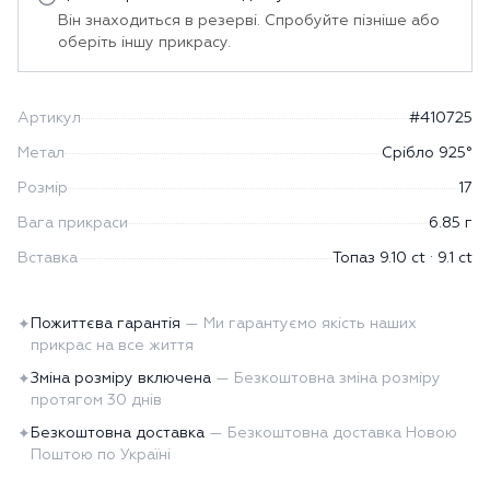
Він знаходиться в резерві. Спробуйте пізніше або
оберіть іншу прикрасу.
Артикул
#410725
Метал
Срібло 925°
Розмір
17
Вага прикраси
6.85 г
Вставка
Топаз 9.10 ct · 9.1 ct
Пожиттєва гарантія
—
Ми гарантуємо якість наших
✦
прикрас на все життя
Зміна розміру включена
—
Безкоштовна зміна розміру
✦
протягом 30 днів
Безкоштовна доставка
—
Безкоштовна доставка Новою
✦
Поштою по Україні