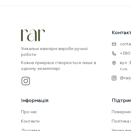
Контак
conta
Унікальні ювелірні вироби ручної
+380 
роботи
Кожна прикраса створюється лише в
вул. 
одному екземплярі
Київ
@rarj
Інформація
Підтри
Про нас
Поверне
Контакти
Політика 
Доставка
Умови ви