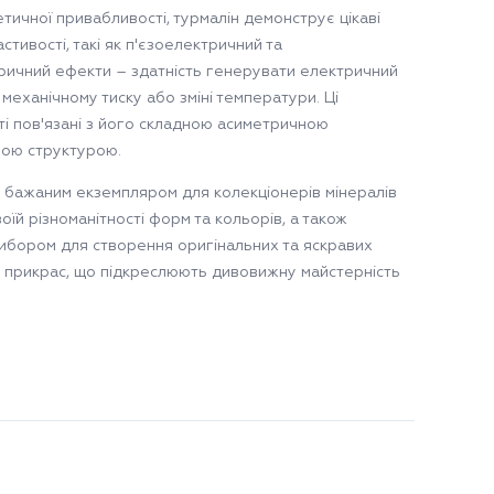
тичної привабливості, турмалін демонструє цікаві
астивості, такі як п'єзоелектричний та
ричний ефекти – здатність генерувати електричний
механічному тиску або зміні температури. Ці
ті пов'язані з його складною асиметричною
ною структурою.
є бажаним екземпляром для колекціонерів мінералів
оїй різноманітності форм та кольорів, а також
ибором для створення оригінальних та яскравих
 прикрас, що підкреслюють дивовижну майстерність