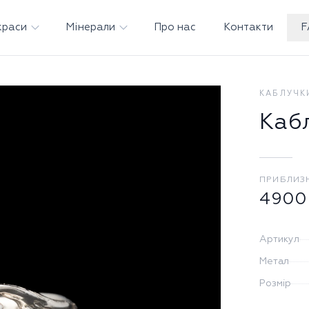
краси
Мінерали
Про нас
Контакти
F
КАБЛУЧК
Каб
ПРИБЛИЗ
4900
Артикул
Метал
Розмір