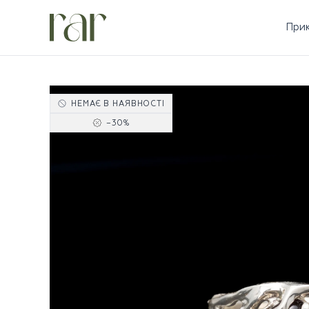
При
НЕМАЄ В НАЯВНОСТІ
−
30
%