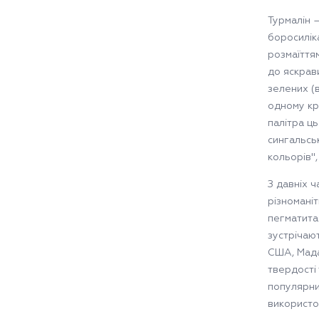
Турмалін –
боросилік
розмаїттям
до яскрави
зелених (в
одному кри
палітра ц
сингальсь
кольорів",
З давніх ч
різномані
пегматита
зустрічаю
США, Мада
твердості
популярни
використов