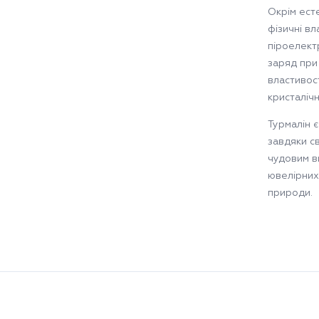
Окрім есте
фізичні вл
піроелект
заряд при 
властивос
кристаліч
Турмалін 
завдяки св
чудовим в
ювелірних
природи.