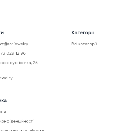
ти
Категорії
ct@rar.jewelry
Всі категорії
73 029 12 96
Золотоустівська, 25
ewelry
мка
ння
конфіденційності
користання та оферта