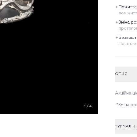
Пожиттє
✦
все жит
Зміна ро
✦
протягом
Безкошт
✦
Поштою 
ОПИС
Акційна ці
*Зміна ро
1
/
4
ТУРМАЛІН