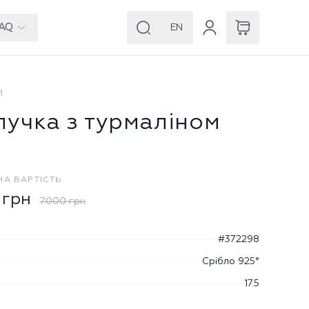
AQ
EN
И
лучка з турмаліном
НА ВАРТІСТЬ
грн
7000
грн
#372298
Срібло 925°
17.5