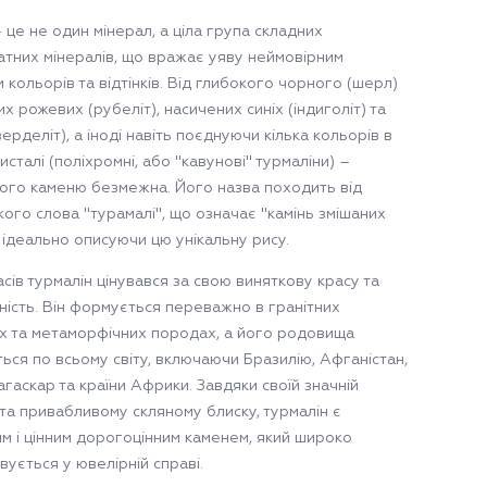
 це не один мінерал, а ціла група складних
атних мінералів, що вражає уяву неймовірним
 кольорів та відтінків. Від глибокого чорного (шерл)
х рожевих (рубеліт), насичених синіх (індиголіт) та
ерделіт), а іноді навіть поєднуючи кілька кольорів в
сталі (поліхромні, або "кавунові" турмаліни) –
ього каменю безмежна. Його назва походить від
кого слова "турамалі", що означає "камінь змішаних
 ідеально описуючи цю унікальну рису.
асів турмалін цінувався за свою виняткову красу та
тність. Він формується переважно в гранітних
х та метаморфічних породах, а його родовища
ться по всьому світу, включаючи Бразилію, Афганістан,
гаскар та країни Африки. Завдяки своїй значній
 та привабливому скляному блиску, турмалін є
м і цінним дорогоцінним каменем, який широко
ується у ювелірній справі.