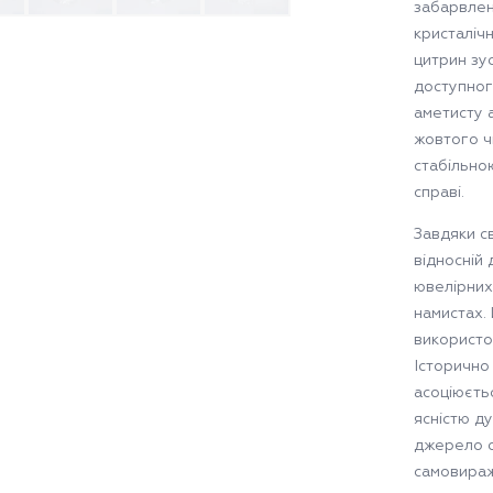
забарвлен
кристалічн
цитрин зус
доступног
аметисту 
жовтого ч
стабільно
справі.
Завдяки св
відносній
ювелірних
намистах.
використо
Історично
асоціюєть
ясністю д
джерело о
самовира