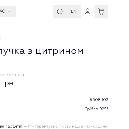
AQ
EN
И
лучка з цитрином
НА ВАРТІСТЬ
грн
#608402
Срібло 925°
ва гарантія
—
Ми гарантуємо якість наших прикрас на