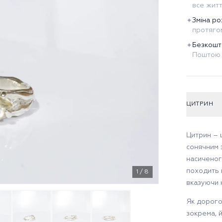
все жит
Зміна ро
✦
протягом
Безкошт
✦
Поштою 
ЦИТРИН
Цитрин – 
сонячним 
насиченог
походить в
1
/
8
вказуючи 
Як дорогоц
зокрема, й