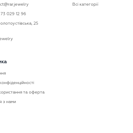
ct@rar.jewelry
Всі категорії
73 029 12 96
Золотоустівська, 25
ewelry
мка
ння
конфіденційності
користання та оферта
я з нами