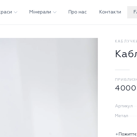
краси
Мінерали
Про нас
Контакти
F
КАБЛУЧК
Каб
ПРИБЛИЗ
4000
Артикул
Метал
Пожиттє
✦