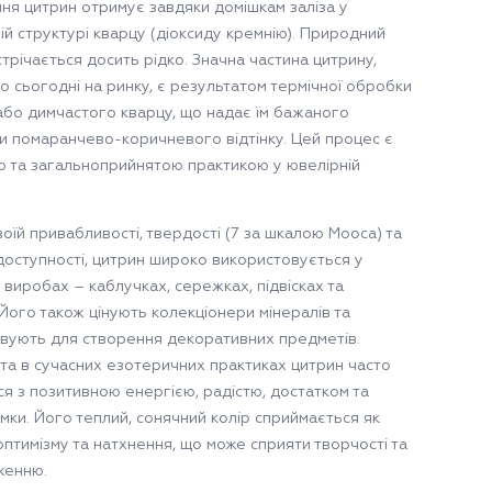
ня цитрин отримує завдяки домішкам заліза у
ій структурі кварцу (діоксиду кремнію). Природний
трічається досить рідко. Значна частина цитрину,
о сьогодні на ринку, є результатом термічної обробки
або димчастого кварцу, що надає їм бажаного
и помаранчево-коричневого відтінку. Цей процес є
ю та загальноприйнятою практикою у ювелірній
оїй привабливості, твердості (7 за шкалою Мооса) та
 доступності, цитрин широко використовується у
 виробах – каблучках, сережках, підвісках та
 Його також цінують колекціонери мінералів та
вують для створення декоративних предметів.
 та в сучасних езотеричних практиках цитрин часто
ся з позитивною енергією, радістю, достатком та
умки. Його теплий, сонячний колір сприймається як
птимізму та натхнення, що може сприяти творчості та
женню.