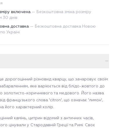
тя
зміру включена
—
Безкоштовна зміна розміру
 30 днів
овна доставка
—
Безкоштовна доставка Новою
по Україні
це дорогоцінний різновид кварцу, що зачаровує своїм
забарвленням, яке варіюється від блідо-жовтого до
о золотисто-коричневого та медового. Його назва
ід французького слова 'citron', що означає 'лимон',
на його характерний колір.
інний камінь, цитрин відомий з античних часів,
ого цінували у Стародавній Греції та Римі. Своє