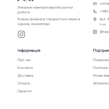
conta
Унікальні ювелірні вироби ручної
+380 
роботи
Кожна прикраса створюється лише в
вул. 
одному екземплярі
Київ
@rarj
Інформація
Підтри
Про нас
Поверне
Контакти
Політика 
Доставка
Умови ви
Оплата
Зв'язатис
Гарантія