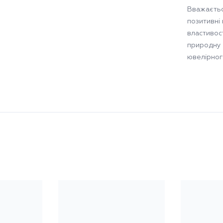
Вважаєтьс
позитивні 
властивос
природну к
ювелірног