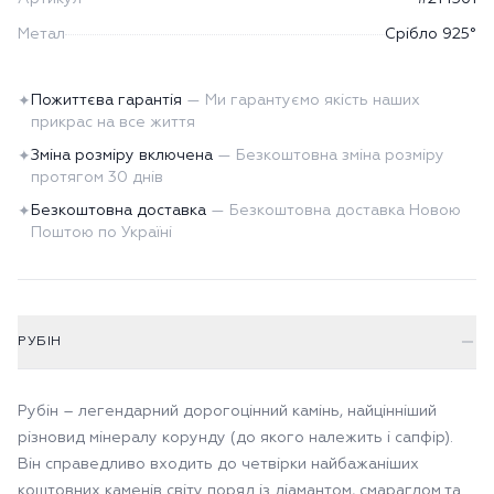
Метал
Срібло 925°
Пожиттєва гарантія
—
Ми гарантуємо якість наших
✦
прикрас на все життя
Зміна розміру включена
—
Безкоштовна зміна розміру
✦
протягом 30 днів
Безкоштовна доставка
—
Безкоштовна доставка Новою
✦
Поштою по Україні
РУБІН
Рубін – легендарний дорогоцінний камінь, найцінніший
різновид мінералу корунду (до якого належить і сапфір).
Він справедливо входить до четвірки найбажаніших
коштовних каменів світу поряд із діамантом, смарагдом та