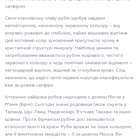
сапфіром.
Свою королівську славу рубін здобув завдяки
неповторному, насиченому червоному кольору – від
яскраво-рожевих до глибоких, майже вишневих відтінків.
Цей вогняний колір зумовлений присутністю хрому в
кристалічній структурі мінералу. Найбільш цінними та
затребуваними вважаються рубіни яскравого, чистого
червоного кольору з ледь помітним синюватим відливом –
легендарний відтінок, відомий як «голубина кров». Слід
зазначити, що надто світлі червоні корунди класифікуються
вже як рожеві сапфіри.
Історично найкращі рубіни надходили з долини Могок у
М'янмі (Бірмі). Сьогодні значні родовища також існують у
Таїланді, Шрі-Ланці, Мадагаскарі, В'єтнамі, Танзанії та інших
країнах. Проте бірманські рубіни досі залишаються
еталоном якості та краси. Рубін вражає не лише кольором,
але й винятковою твердістю – 9 за шкалою Мооса. Він