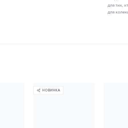
для тих, 
для колекц
НОВИНКА