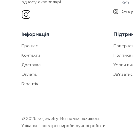
одному екземплярі
Київ
@rarj
Інформація
Підтри
Про нас
Поверне
Контакти
Політика 
Доставка
Умови ви
Оплата
Зв'язатис
Гарантія
©
2026
rar.jewelry.
Всі права захищені.
Унікальні ювелірні вироби ручної роботи