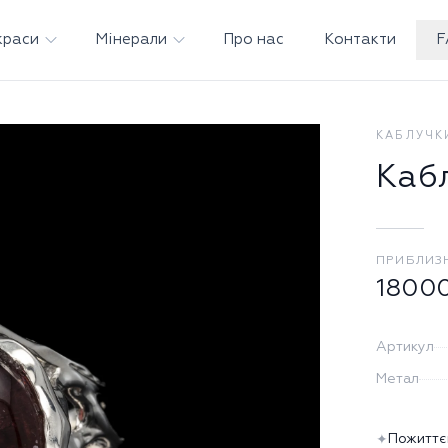
краси
Мінерали
Про нас
Контакти
F
КАБЛУЧК
Каб
ПРИБЛИЗ
1800
Артикул
Метал
Пожиттє
✦