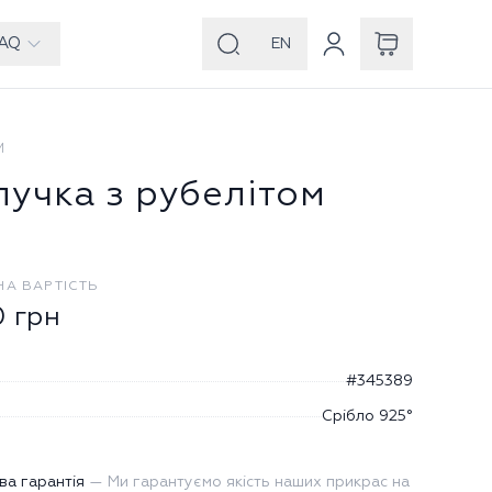
AQ
EN
И
лучка з рубелітом
НА ВАРТІСТЬ
0
грн
#345389
Срібло 925°
ва гарантія
—
Ми гарантуємо якість наших прикрас на