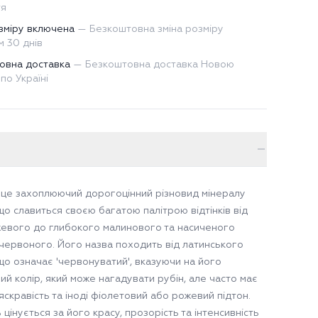
тя
зміру включена
—
Безкоштовна зміна розміру
 30 днів
овна доставка
—
Безкоштовна доставка Новою
по Україні
 це захоплюючий дорогоцінний різновид мінералу
що славиться своєю багатою палітрою відтінків від
евого до глибокого малинового та насиченого
червоного. Його назва походить від латинського
, що означає 'червонуватий', вказуючи на його
ий колір, який може нагадувати рубін, але часто має
яскравість та іноді фіолетовий або рожевий підтон.
 цінується за його красу, прозорість та інтенсивність