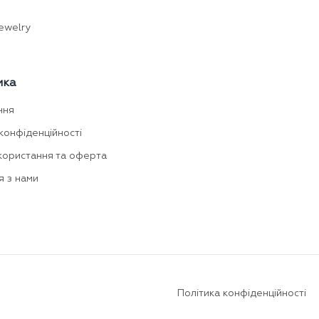
ewelry
мка
ння
конфіденційності
користання та оферта
я з нами
Політика конфіденційності