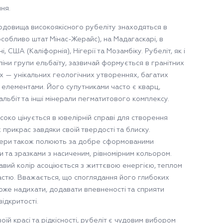
ня.
одовища високоякісного рубеліту знаходяться в
особливо штат Мінас-Жерайс), на Мадагаскарі, в
і, США (Каліфорнія), Нігерії та Мозамбіку. Рубеліт, як і
ліни групи ельбаїту, зазвичай формується в гранітних
х — унікальних геологічних утвореннях, багатих
и елементами. Його супутниками часто є кварц,
 альбіт та інші мінерали пегматитового комплексу.
соко цінується в ювелірній справі для створення
прикрас завдяки своїй твердості та блиску.
ери також полюють за добре сформованими
и та зразками з насиченим, рівномірним кольором.
авий колір асоціюється з життєвою енергією, теплом
астю. Вважається, що споглядання його глибоких
може надихати, додавати впевненості та сприяти
відкритості.
оїй красі та рідкісності, рубеліт є чудовим вибором