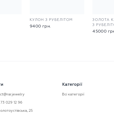
КУЛОН З РУБЕЛІТОМ
ЗОЛОТА 
З РУБЕЛІ
9400
грн.
45000
гр
ти
Категорії
ct@rar.jewelry
Всі категорії
73 029 12 96
Золотоустівська, 25