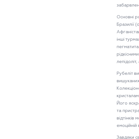
забарвлен
Основні р
Бразилії (
Афганістан
інші турма
пегматита
рідкісним
лепідоліт,
Рубеліт ви
вишуканих 
Колекціон
кристалам
Його яскр
та пристр
відтінків 
емоційній 
Завдяки св