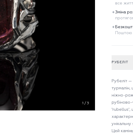
все жит
Зміна ро
✦
протягом
Безкошт
✦
Поштою 
РУБЕЛІТ
Рубеліт —
турмалін, 
ніжно-рож
рубіново-
1
/
3
'rubellus'
характерн
унікальну 
Цей камінь