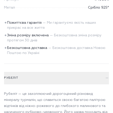
Метал
Срібло 925°
Пожиттєва гарантія
—
Ми гарантуємо якість наших
✦
прикрас на все життя
Зміна розміру включена
—
Безкоштовна зміна розміру
✦
протягом 30 днів
Безкоштовна доставка
—
Безкоштовна доставка Новою
✦
Поштою по Україні
РУБЕЛІТ
Рубеліт — це захоплюючий дорогоцінний різновид
мінералу турмалін, що славиться своєю багатою палітрою
відтінків від ніжно-рожевого до глибокого малинового та
насиченого рубіново-червоного. Його назва походить від