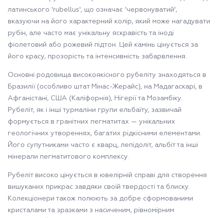
латинського 'rubellus', що означає 'червонуватий',
вказуючи на його характерний колір, який може нагадувати
рубін, але часто має унікальну яскравість та іноді
фіолетовий або рожевий підтон. Цей камінь цінується за
його красу, прозорість та інтенсивність забарвлення.
Основні родовища високоякісного рубеліту знаходяться в
Бразилії (особливо штат Мінас-Жерайс), на Мадагаскарі, в
Афганістані, США (Каліфорнія), Нігерії та Мозамбіку.
Рубеліт, як і інші турмаліни групи ельбаїту, зазвичай
формується в гранітних пегматитах — унікальних
геологічних утвореннях, багатих рідкісними елементами.
Його супутниками часто є кварц, лепідоліт, альбіт та інші
мінерали пегматитового комплексу.
Рубеліт високо цінується в ювелірній справі для створення
вишуканих прикрас завдяки своїй твердості та блиску.
Колекціонери також полюють за добре сформованими
кристалами та зразками з насиченим, рівномірним