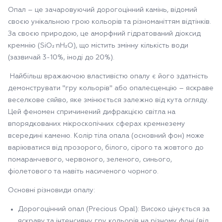
Опал – це зачаровуючий дорогоцінний камінь, відомий
своєю унікальною грою кольорів та різноманіттям відтінків.
За своєю природою, це аморфний гідратований діоксид
кремнію (SiO₂·nH₂O), що містить змінну кількість води
(зазвичай 3-10%, іноді до 20%).
Найбільш вражаючою властивістю опалу є його здатність
демонструвати "гру кольорів" або опалесценцію – яскраве
веселкове сяйво, яке змінюється залежно від кута огляду.
Цей феномен спричинений дифракцією світла на
впорядкованих мікроскопічних сферах кремнезему
всередині каменю. Колір тіла опала (основний фон) може
варіюватися від прозорого, білого, сірого та жовтого до
помаранчевого, червоного, зеленого, синього,
фіолетового та навіть насиченого чорного.
Основні різновиди опалу:
Дорогоцінний опал (Precious Opal): Високо цінується за
яскраву та інтенсивну гру кольорів на різному фоні (від