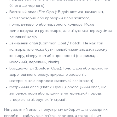
білого до чорного).
Вогняний опал (Fire Opal): Відрізняється насиченим,
напівпрозорим або прозорим тілом жовтого,
помаранчевого або червоного кольору. Може
демонструвати гру кольорів, але цінується передусім за
основний колір.
Звичайний опал (Common Opal / Potch): Не має гри
кольорів, але може бути привабливим завдяки своєму
кольору, візерункам або прозорості (наприклад,
молочний, деревний, гіаліт).
Болдер-опал (Boulder Opal): Тонкі шари або прожилки
дорогоцінного опалу, природно зрощені з
материнською породою (зазвичай залізняком).
Матричний опал (Matrix Opal): Дорогоцінний опал, що
заповнює пори або тріщини в материнській породі,
створюючи візерунок "матриці".
Натуральний опал є популярним вибором для ювелірних
виробів – каблучок, підвісок, сережок, а також цінним