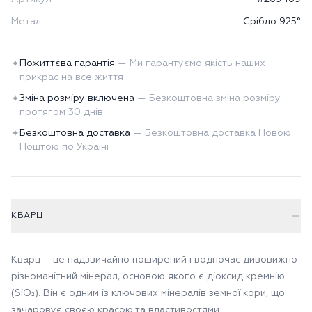
Метал
Срібло 925°
Пожиттєва гарантія
—
Ми гарантуємо якість наших
✦
прикрас на все життя
Зміна розміру включена
—
Безкоштовна зміна розміру
✦
протягом 30 днів
Безкоштовна доставка
—
Безкоштовна доставка Новою
✦
Поштою по Україні
КВАРЦ
Кварц – це надзвичайно поширений і водночас дивовижно
різноманітний мінерал, основою якого є діоксид кремнію
(SiO₂). Він є одним із ключових мінералів земної кори, що
зачаровує своєю красою та властивостями.