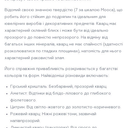
Відомий своєю значною твердістю (7 за шкалою Мооса), що
робить його стійким до подряпин та ідеальним для
ювелірних виробів і декоративних предметів. Кварц має
характерний скляний блиск і може бути від ідеально
прозорого до повністю непрозорого. На відміну від
багатьох інших мінералів, кварц не має спайності (здатності
розколюватися по гладких площинах), натомість для нього
характерний раковистий злам.
Його справжня привабливість розкривається у багатстві
кольорів та форм. Найвідоміші різновиди включають:
Гірський кришталь: Безбарвний, прозорий кварц.
Аметист: Відтінки від блідо-лілового до глибокого
фіолетового.
Цитрин: Від світло-жовтого до золотисто-коричневого.
Рожевий кварц: Ніжні рожеві тони, зазвичай
напівпрозорий.
Димчастий кварц (раухтопаз): Від сірого до