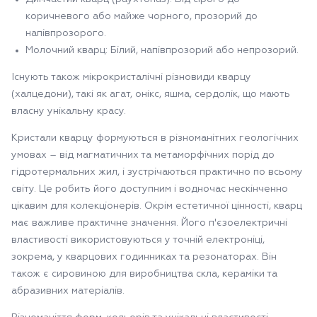
коричневого або майже чорного, прозорий до
напівпрозорого.
Молочний кварц: Білий, напівпрозорий або непрозорий.
Існують також мікрокристалічні різновиди кварцу
(халцедони), такі як агат, онікс, яшма, сердолік, що мають
власну унікальну красу.
Кристали кварцу формуються в різноманітних геологічних
умовах – від магматичних та метаморфічних порід до
гідротермальних жил, і зустрічаються практично по всьому
світу. Це робить його доступним і водночас нескінченно
цікавим для колекціонерів. Окрім естетичної цінності, кварц
має важливе практичне значення. Його п'єзоелектричні
властивості використовуються у точній електроніці,
зокрема, у кварцових годинниках та резонаторах. Він
також є сировиною для виробництва скла, кераміки та
абразивних матеріалів.