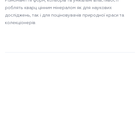
Різноманіття форм, кольорів та унікальні властивості
роблять кварц цінним мінералом як для наукових
досліджень, так і для поціновувачів природної краси та
колекціонерів.