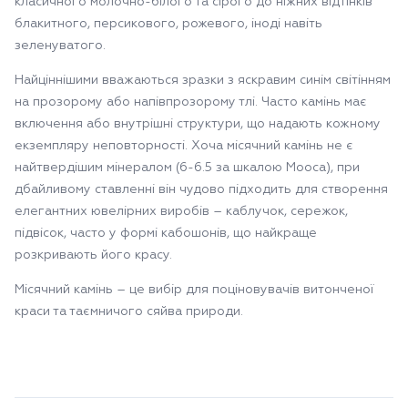
класичного молочно-білого та сірого до ніжних відтінків
блакитного, персикового, рожевого, іноді навіть
зеленуватого.
Найціннішими вважаються зразки з яскравим синім світінням
на прозорому або напівпрозорому тлі. Часто камінь має
включення або внутрішні структури, що надають кожному
екземпляру неповторності. Хоча місячний камінь не є
найтвердішим мінералом (6-6.5 за шкалою Мооса), при
дбайливому ставленні він чудово підходить для створення
елегантних ювелірних виробів – каблучок, сережок,
підвісок, часто у формі кабошонів, що найкраще
розкривають його красу.
Місячний камінь – це вибір для поціновувачів витонченої
краси та таємничого сяйва природи.