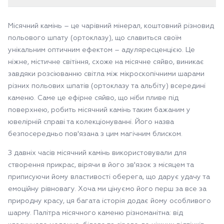
Місячний камінь – це чарівний мінерал, коштовний різновид
польового шпату (ортоклазу), що славиться своїм
унікальним оптичним ефектом – адуляресценцією. Це
ніжне, містичне світіння, схоже на місячне сяйво, виникає
завдяки розсіюванню світла між мікроскопічними шарами
різних польових шпатів (ортоклазу та альбіту) всередині
каменю. Саме це ефірне сяйво, що ніби пливе під
поверхнею, робить місячний камінь таким бажаним у
ювелірній справі та колекціонуванні. Його назва
безпосередньо пов'язана з цим магічним блиском.
З давніх часів місячний камінь використовували для
створення прикрас, вірячи в його зв'язок з місяцем та
приписуючи йому властивості оберега, що дарує удачу та
емоційну рівновагу. Хоча ми цінуємо його перш за все за
природну красу, ця багата історія додає йому особливого
шарму. Палітра місячного каменю різноманітна: від