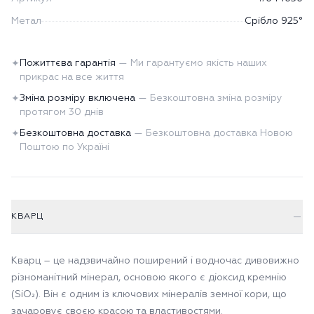
Метал
Срібло 925°
Пожиттєва гарантія
—
Ми гарантуємо якість наших
✦
прикрас на все життя
Зміна розміру включена
—
Безкоштовна зміна розміру
✦
протягом 30 днів
Безкоштовна доставка
—
Безкоштовна доставка Новою
✦
Поштою по Україні
КВАРЦ
Кварц – це надзвичайно поширений і водночас дивовижно
різноманітний мінерал, основою якого є діоксид кремнію
(SiO₂). Він є одним із ключових мінералів земної кори, що
зачаровує своєю красою та властивостями.