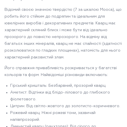
Відомий своєю значною твердістю (7 за шкалою Мооса), що
робить його стійким до подряпин та ідеальним для
ювелірних виробів і декоративних предметів. Кварц має
характерний скляний блиск і може бути від ідеально
прозорого до повністю непрозорого. На відміну від
багатьох інших мінералів, кварц не має спайності (здатності
розколюватися по гладких площинах), натомість для нього
характерний раковистий злам.
Його справжня привабливість розкривається у багатстві
кольорів та форм. Найвідоміші різновиди включають:
Гірський кришталь: Безбарвний, прозорий кварц.
Аметист: Відтінки від блідо-лілового до глибокого
фіолетового.
Цитрин: Від світло-жовтого до золотисто-коричневого.
Рожевий кварц: Ніжні рожеві тони, зазвичай
напівпрозорий.
Димчастий кварц (раухтопаз): Від сірого до