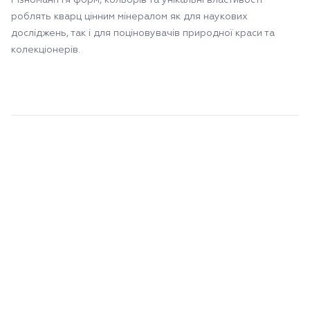
Різноманіття форм, кольорів та унікальні властивості
роблять кварц цінним мінералом як для наукових
досліджень, так і для поціновувачів природної краси та
колекціонерів.