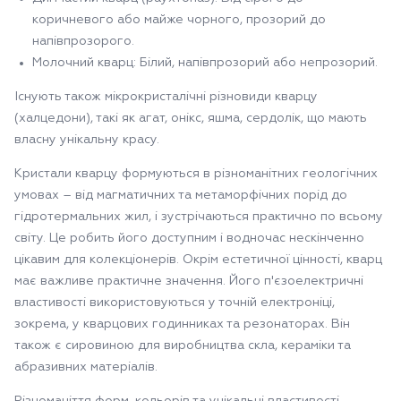
коричневого або майже чорного, прозорий до
напівпрозорого.
Молочний кварц: Білий, напівпрозорий або непрозорий.
Існують також мікрокристалічні різновиди кварцу
(халцедони), такі як агат, онікс, яшма, сердолік, що мають
власну унікальну красу.
Кристали кварцу формуються в різноманітних геологічних
умовах – від магматичних та метаморфічних порід до
гідротермальних жил, і зустрічаються практично по всьому
світу. Це робить його доступним і водночас нескінченно
цікавим для колекціонерів. Окрім естетичної цінності, кварц
має важливе практичне значення. Його п'єзоелектричні
властивості використовуються у точній електроніці,
зокрема, у кварцових годинниках та резонаторах. Він
також є сировиною для виробництва скла, кераміки та
абразивних матеріалів.