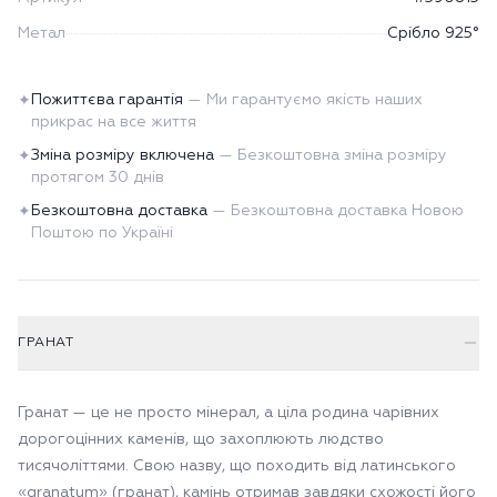
Метал
Срібло 925°
Пожиттєва гарантія
—
Ми гарантуємо якість наших
✦
прикрас на все життя
Зміна розміру включена
—
Безкоштовна зміна розміру
✦
протягом 30 днів
Безкоштовна доставка
—
Безкоштовна доставка Новою
✦
Поштою по Україні
ГРАНАТ
Гранат — це не просто мінерал, а ціла родина чарівних
дорогоцінних каменів, що захоплюють людство
тисячоліттями. Свою назву, що походить від латинського
«granatum» (гранат), камінь отримав завдяки схожості його