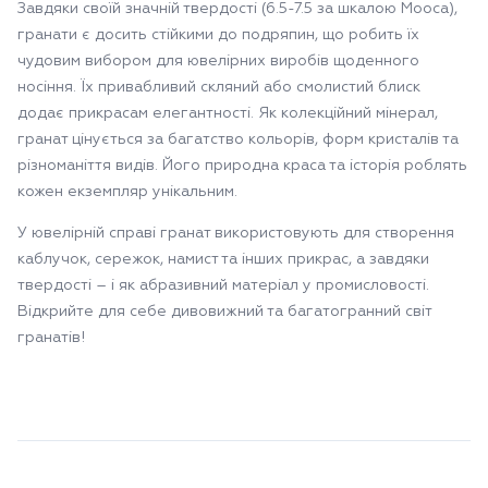
Завдяки своїй значній твердості (6.5-7.5 за шкалою Мооса),
гранати є досить стійкими до подряпин, що робить їх
чудовим вибором для ювелірних виробів щоденного
носіння. Їх привабливий скляний або смолистий блиск
додає прикрасам елегантності. Як колекційний мінерал,
гранат цінується за багатство кольорів, форм кристалів та
різноманіття видів. Його природна краса та історія роблять
кожен екземпляр унікальним.
У ювелірній справі гранат використовують для створення
каблучок, сережок, намист та інших прикрас, а завдяки
твердості – і як абразивний матеріал у промисловості.
Відкрийте для себе дивовижний та багатогранний світ
гранатів!