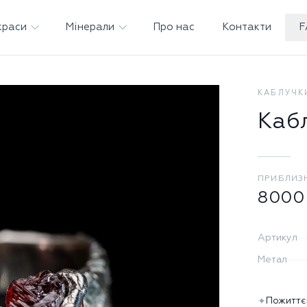
краси
Мінерали
Про нас
Контакти
F
КАБЛУЧК
Каб
ПРИБЛИЗ
8000
Артикул
Метал
Пожиттє
✦