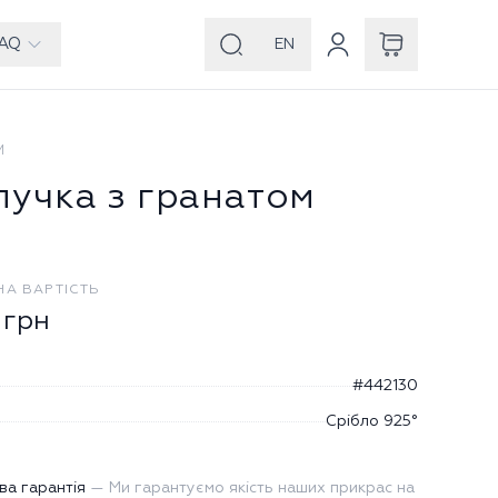
AQ
EN
И
лучка з гранатом
НА ВАРТІСТЬ
грн
#442130
Срібло 925°
ва гарантія
—
Ми гарантуємо якість наших прикрас на