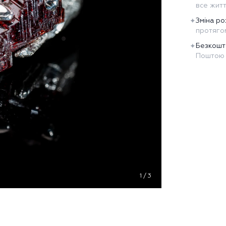
все жит
Зміна ро
✦
протягом
Безкошт
✦
Поштою 
1
/
3