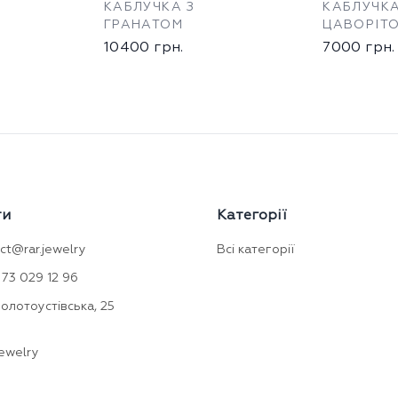
КАБЛУЧКА З
КАБЛУЧКА
ГРАНАТОМ
ЦАВОРІТ
10400
грн.
7000
грн.
ти
Категорії
ct@rar.jewelry
Всі категорії
73 029 12 96
Золотоустівська, 25
ewelry