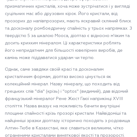
призматичних кристалів, хоча може зустрічатися і у вигляді
суцільних мас або друзових кірок. Його кристали, від
прозорих до напівпрозорих, мають яскравий скляний блиск
та досконалу ромбоедричну спайність у трьох напрямках. З
твердістю 5 за шкалою Мооса, діоптаз є відносно м'яким та
досить крихким мінералом. Ці характеристики роблять
його непридатним для більшості ювелірних виробів, де
камінь може піддаватися ударам чи тертю.
Однак, саме завдяки своїй красі та досконалим
кристалічним формам, діоптаз високо цінується як
колекційний мінерал. Назву мінералу, що походить від
грецьких слів "dia" (крізь) і "optos" (видимий), дав відомий
французький мінералог Рене Жюст Гаюї наприкінці XVIII
століття. Назва вказує на можливість бачити внутрішні
площини спайності крізь прозорі кристали. Найвідоміші та
найцінніші зразки діоптазу історично походять з родовища
Алтин-Тюбе в Казахстані, яке славиться великими, чітко
ограненими кристалами виняткової якості та прозорості.