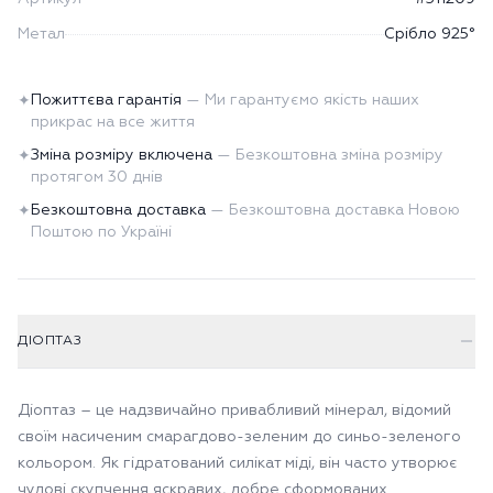
Метал
Срібло 925°
Пожиттєва гарантія
—
Ми гарантуємо якість наших
✦
прикрас на все життя
Зміна розміру включена
—
Безкоштовна зміна розміру
✦
протягом 30 днів
Безкоштовна доставка
—
Безкоштовна доставка Новою
✦
Поштою по Україні
ДІОПТАЗ
Діоптаз – це надзвичайно привабливий мінерал, відомий
своїм насиченим смарагдово-зеленим до синьо-зеленого
кольором. Як гідратований силікат міді, він часто утворює
чудові скупчення яскравих, добре сформованих