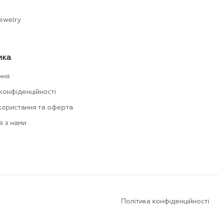
ewelry
мка
ння
конфіденційності
користання та оферта
я з нами
Політика конфіденційності