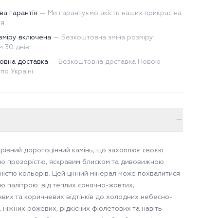
ва гарантія
—
Ми гарантуємо якість наших прикрас на
тя
зміру включена
—
Безкоштовна зміна розміру
 30 днів
овна доставка
—
Безкоштовна доставка Новою
по Україні
арівний дорогоцінний камінь, що захоплює своєю
ю прозорістю, яскравим блиском та дивовижною
тністю кольорів. Цей цінний мінерал може похвалитися
 палітрою: від теплих сонячно-жовтих,
вих та коричневих відтінків до холодних небесно-
 ніжних рожевих, рідкісних фіолетових та навіть