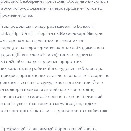
прозорих, безбарвних кристалів. Особливо цінуються
 золотисто-оранжевий «імператорський» топаз та
 рожевий топаз.
ітові родовища топазу розташовані в Бразилії,
 США, Шрі-Ланці, Нігерії та на Мадагаскарі. Мінерал
ся переважно в гранітних пегматитах та
пературних гідротермальних жилах. Завдяки своїй
ердості (8 за шкалою Мооса), топаз є одним із
их і найстійкіших до подряпин природних
них каменів, що робить його чудовим вибором для
 прикрас, призначених для частого носіння. Історично
іювався з ясністю розуму, силою та захистом. Його
гра кольорів надихали людей протягом століть,
ючи внутрішню гармонію та впевненість. Блакитний
о пов'язують зі спокоєм та комунікацією, тоді як
та імператорські відтінки – з достатком та особистою
е прекрасний і довговічний дорогоцінний камінь,