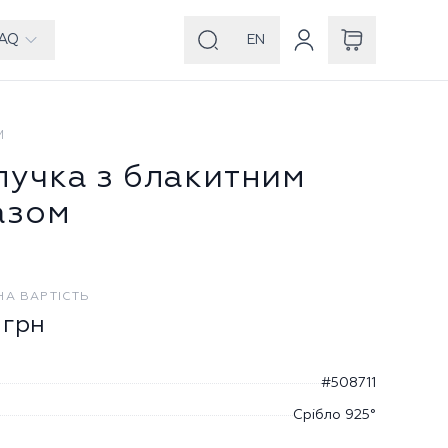
AQ
EN
И
лучка з блакитним
азом
НА ВАРТІСТЬ
грн
#508711
Срібло 925°