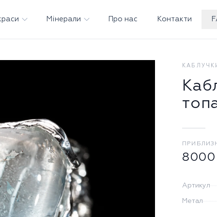
краси
Мінерали
Про нас
Контакти
F
КАБЛУЧК
Каб
топ
ПРИБЛИЗ
8000
Артикул
Метал