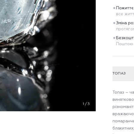
Пожиттє
✦
все жит
Зміна ро
✦
протягом
Безкошт
✦
Поштою 
ТОПАЗ
Топаз – ч
винятково
1
/
3
різномані
вражаючою
помаранче
блакитних,