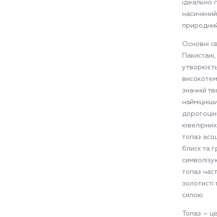
ідеально 
насичений
природний
Основні св
Пакистані,
утворюєть
високотем
значній тв
найміцніш
дорогоцін
ювелірних
топаз асоц
блиск та 
символізу
топаз част
золотисті 
силою.
Топаз – ц