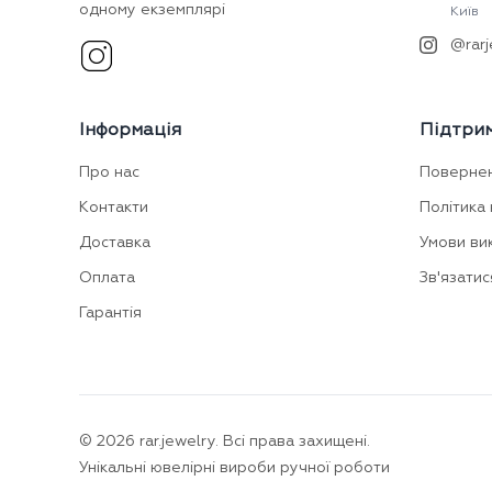
одному екземплярі
Київ
@rarj
Інформація
Підтри
Про нас
Поверне
Контакти
Політика 
Доставка
Умови ви
Оплата
Зв'язатис
Гарантія
©
2026
rar.jewelry.
Всі права захищені.
Унікальні ювелірні вироби ручної роботи