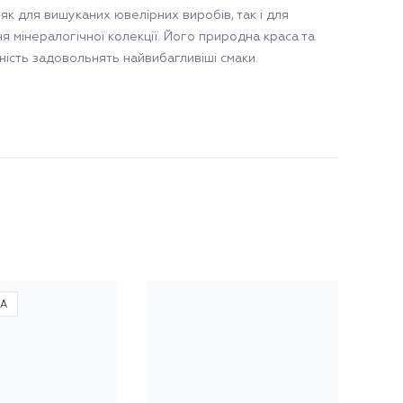
як для вишуканих ювелірних виробів, так і для
я мінералогічної колекції. Його природна краса та
ність задовольнять найвибагливіші смаки.
КА