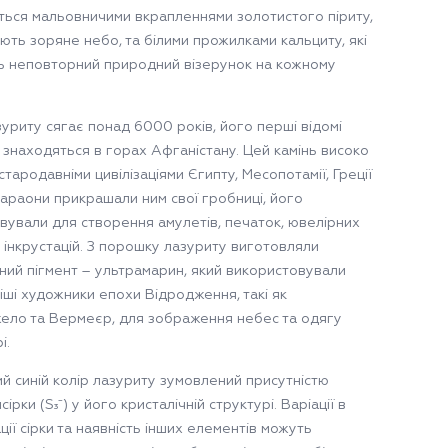
ься мальовничими вкрапленнями золотистого піриту,
ють зоряне небо, та білими прожилками кальциту, які
 неповторний природний візерунок на кожному
зуриту сягає понад 6000 років, його перші відомі
знаходяться в горах Афганістану. Цей камінь високо
стародавніми цивілізаціями Єгипту, Месопотамії, Греції
Фараони прикрашали ним свої гробниці, його
вували для створення амулетів, печаток, ювелірних
а інкрустацій. З порошку лазуриту виготовляли
ний пігмент – ультрамарин, який використовували
іші художники епохи Відродження, такі як
ело та Вермеєр, для зображення небес та одягу
і.
ий синій колір лазуриту зумовлений присутністю
сірки (S₃⁻) у його кристалічній структурі. Варіації в
ії сірки та наявність інших елементів можуть