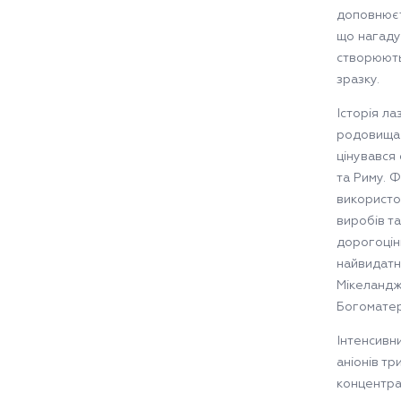
доповнюєт
що нагаду
створюють
зразку.
Історія ла
родовища 
цінувався 
та Риму. 
використо
виробів т
дорогоцін
найвидатн
Мікеландж
Богоматер
Інтенсивн
аніонів три
концентрац