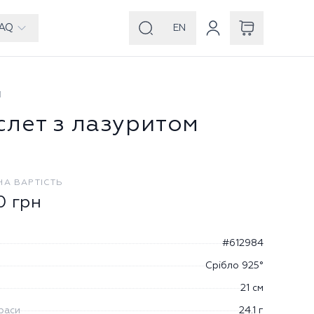
AQ
EN
И
слет з лазуритом
НА ВАРТІСТЬ
0
грн
#612984
Срібло 925°
21 см
раси
24.1 г