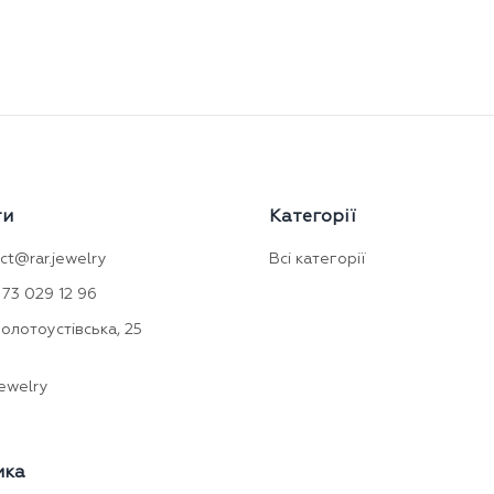
ти
Категорії
ct@rar.jewelry
Всі категорії
73 029 12 96
Золотоустівська, 25
ewelry
мка