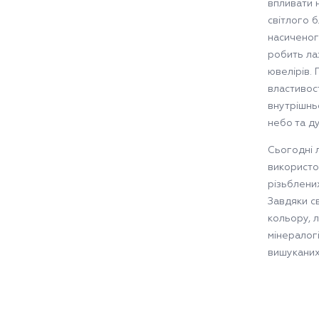
впливати н
світлого 
насиченог
робить ла
ювелірів. 
властивост
внутрішньо
небо та д
Сьогодні 
використо
різьблени
Завдяки св
кольору, 
мінералог
вишуканих