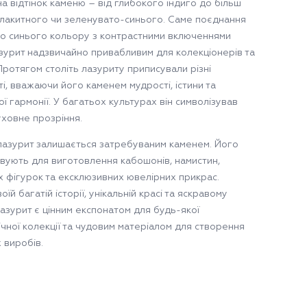
а відтінок каменю – від глибокого індиго до більш
блакитного чи зеленувато-синього. Саме поєднання
о синього кольору з контрастними включеннями
зурит надзвичайно привабливим для колекціонерів та
Протягом століть лазуриту приписували різні
і, вважаючи його каменем мудрості, істини та
ї гармонії. У багатьох культурах він символізував
уховне прозріння.
лазурит залишається затребуваним каменем. Його
вують для виготовлення кабошонів, намистин,
х фігурок та ексклюзивних ювелірних прикрас.
оїй багатій історії, унікальній красі та яскравому
лазурит є цінним експонатом для будь-якої
ічної колекції та чудовим матеріалом для створення
 виробів.