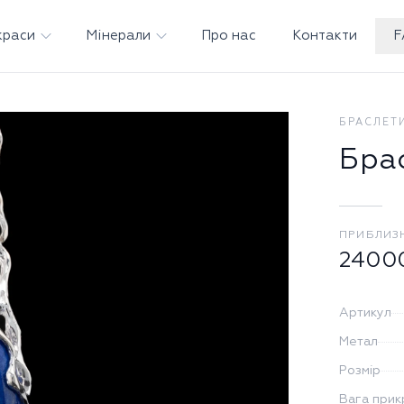
краси
Мінерали
Про нас
Контакти
F
БРАСЛЕТ
Бра
ПРИБЛИЗ
2400
Артикул
Метал
Розмір
Вага прик