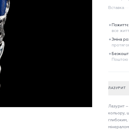
Вставка
Пожиттє
✦
все жит
Зміна ро
✦
протягом
Безкошт
✦
Поштою 
ЛАЗУРИТ
Лазурит –
кольору, 
глибоким, 
мінералом