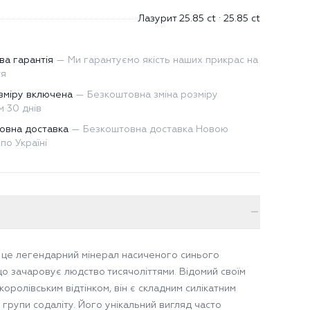
Лазурит 25.85 ct · 25.85 ct
ва гарантія
—
Ми гарантуємо якість наших прикрас на
тя
зміру включена
—
Безкоштовна зміна розміру
 30 днів
овна доставка
—
Безкоштовна доставка Новою
по Україні
 це легендарний мінерал насиченого синього
що зачаровує людство тисячоліттями. Відомий своїм
королівським відтінком, він є складним силікатним
 групи содаліту. Його унікальний вигляд часто