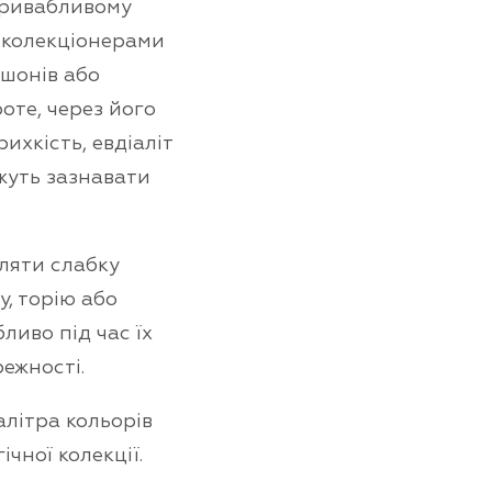
 привабливому
я колекціонерами
ошонів або
оте, через його
ихкість, евдіаліт
жуть зазнавати
вляти слабку
, торію або
ливо під час їх
ежності.
літра кольорів
чної колекції.