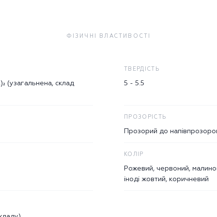
ФІЗИЧНІ ВЛАСТИВОСТІ
ТВЕРДІСТЬ
l)₂ (узагальнена, склад
5 - 5.5
ПРОЗОРІСТЬ
Прозорий до напівпрозоро
КОЛІР
Рожевий, червоний, малино
іноді жовтий, коричневий
складу)