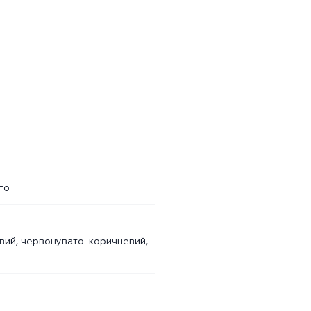
го
вий, червонувато-коричневий,