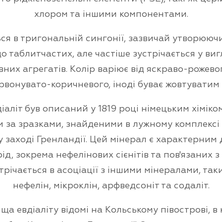
хлором та іншими компонентами.
ся в тригональній сингонії, зазвичай утворююч
 таблитчастих, але частіше зустрічається у ви
вних агрегатів. Колір варіює від яскраво-рожево
рвонувато-коричневого, іноді буває жовтуватим
іаліт був описаний у 1819 році німецьким хіміко
за зразками, знайденими в лужному комплексі 
 заході Гренландії. Цей мінерал є характерним
д, зокрема нефелінових сієнітів та пов'язаних з
трічається в асоціації з іншими мінералами, так
нефелін, мікроклін, арфведсоніт та содаліт.
а евдіаліту відомі на Кольському півострові, в