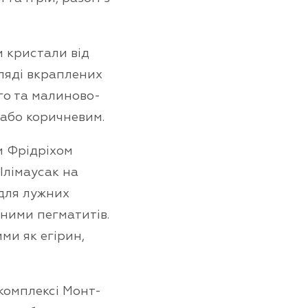
и кристали від
гляді вкраплених
го та малиново-
 або коричневим.
м Фрідріхом
Ілімаусак на
 для лужних
 ними пегматитів.
ими як егірин,
 комплексі Монт-