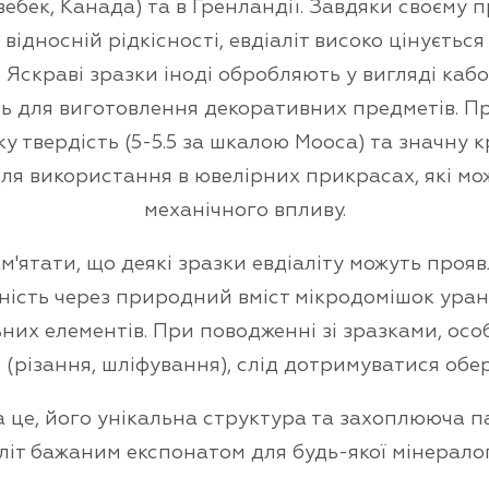
вебек, Канада) та в Гренландії. Завдяки своєму
відносній рідкісності, евдіаліт високо цінуєтьс
. Яскраві зразки іноді обробляють у вигляді каб
 для виготовлення декоративних предметів. Пр
у твердість (5-5.5 за шкалою Мооса) та значну кр
для використання в ювелірних прикрасах, які мо
механічного впливу.
'ятати, що деякі зразки евдіаліту можуть проя
ність через природний вміст мікродомішок урану
них елементів. При поводженні зі зразками, особ
 (різання, шліфування), слід дотримуватися обер
 це, його унікальна структура та захоплююча па
літ бажаним експонатом для будь-якої мінералогі