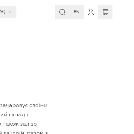
AQ
EN
 зачаровує своїми
ний склад є
 також залізо,
 та ітрій, разом з