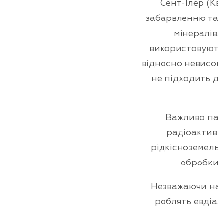
Сент-Ілер (К
забарвленню та 
мінералів
використовують
відносно невисок
не підходить 
Важливо пам
радіоактив
рідкісноземель
обробки
Незважаючи на
роблять евдіа