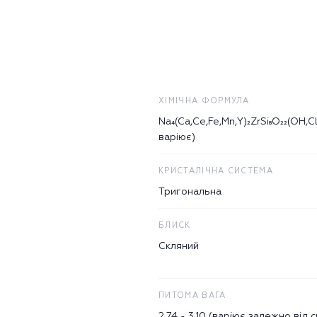
ХІМІЧНА ФОРМУЛА
Na₄(Ca,Ce,Fe,Mn,Y)₂ZrSi₈O₂₂(OH,C
варіює)
КРИСТАЛІЧНА СИСТЕМА
Тригональна
БЛИСК
Скляний
ПИТОМА ВАГА
2.74 - 3.10 (варіює залежно від 