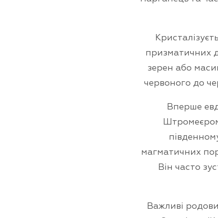
Кристалізуєть
призматичних до
зерен або маси
червоного до че
Вперше евд
Штромеєром 
південному
магматичних порі
Він часто зус
Важливі родовищ