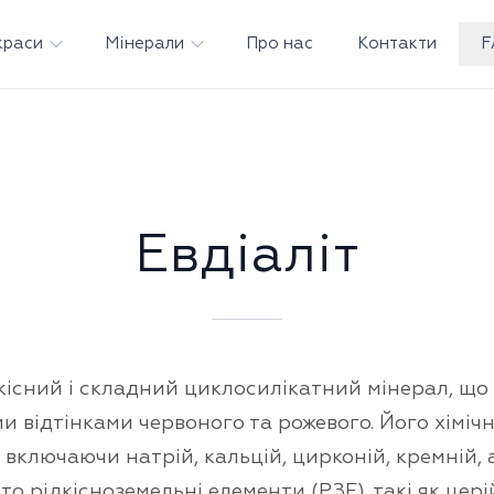
краси
Мінерали
Про нас
Контакти
F
Евдіаліт
дкісний і складний циклосилікатний мінерал, що
 відтінками червоного та рожевого. Його хіміч
включаючи натрій, кальцій, цирконій, кремній, а
о рідкісноземельні елементи (РЗЕ), такі як церій