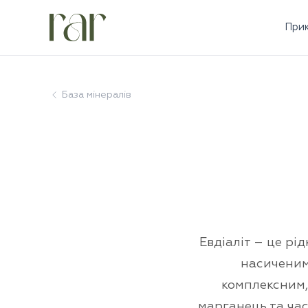
При
База мінералів
Евдіаліт – це рі
насиченими
комплексним, 
марганець та част